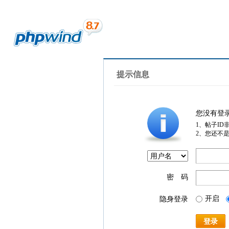
提示信息
您没有登
1、帖子ID
2、您还不
密 码
开启
隐身登录
登录