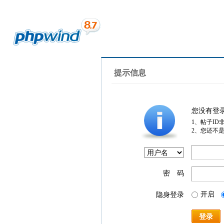
提示信息
您没有登
1、帖子ID
2、您还不
密 码
开启
隐身登录
登录