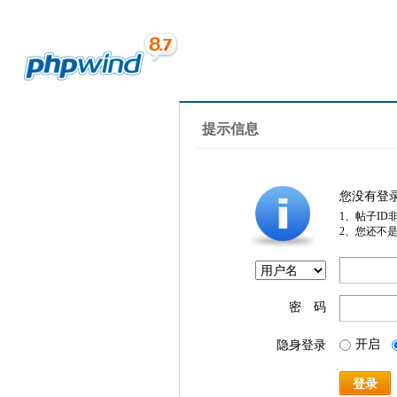
提示信息
您没有登
1、帖子ID
2、您还不
密 码
开启
隐身登录
登录