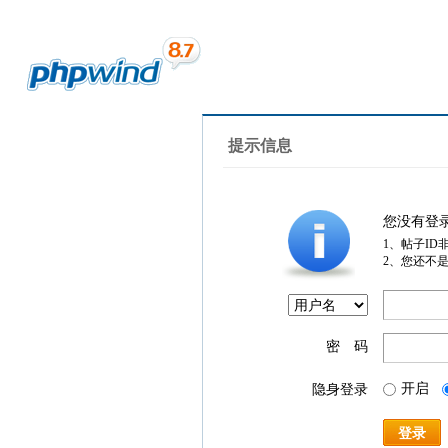
提示信息
您没有登
1、帖子ID
2、您还不
密 码
开启
隐身登录
登录