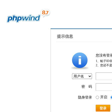
提示信息
您没有登
1、帖子ID
2、您还不
密 码
开启
隐身登录
登录