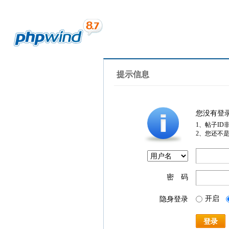
提示信息
您没有登
1、帖子ID
2、您还不
密 码
开启
隐身登录
登录