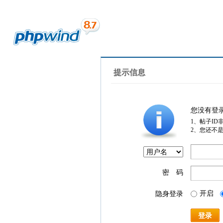
提示信息
您没有登
1、帖子ID
2、您还不
密 码
开启
隐身登录
登录