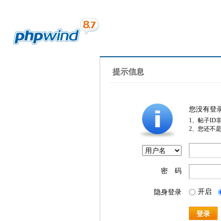
提示信息
您没有登
1、帖子ID
2、您还不
密 码
开启
隐身登录
登录