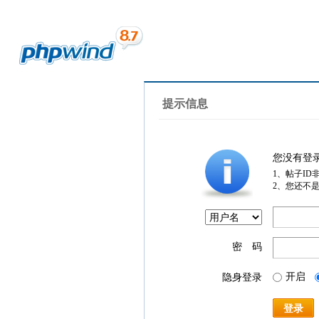
提示信息
您没有登
1、帖子ID
2、您还不
密 码
开启
隐身登录
登录