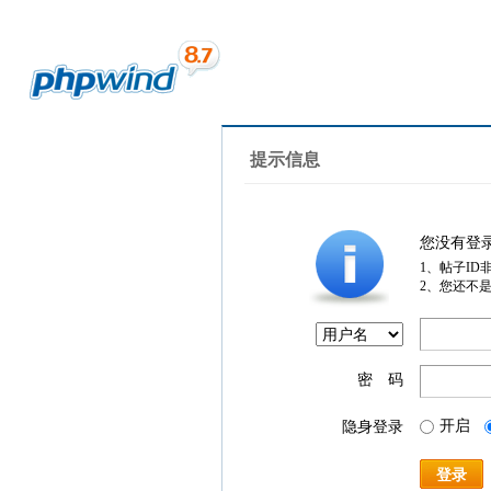
提示信息
您没有登
1、帖子ID
2、您还不
密 码
开启
隐身登录
登录