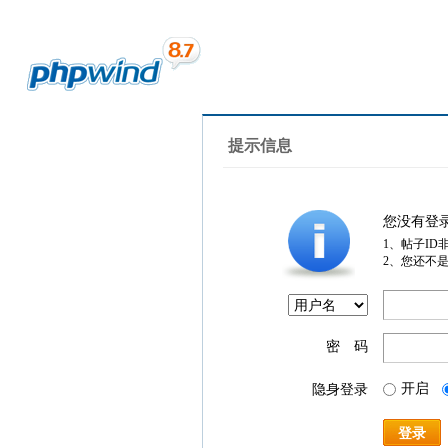
提示信息
您没有登
1、帖子ID
2、您还不
密 码
开启
隐身登录
登录