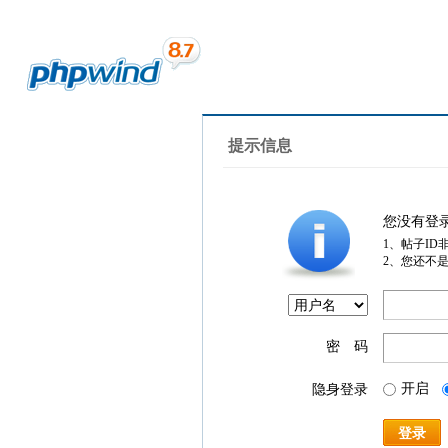
提示信息
您没有登
1、帖子ID
2、您还不
密 码
开启
隐身登录
登录