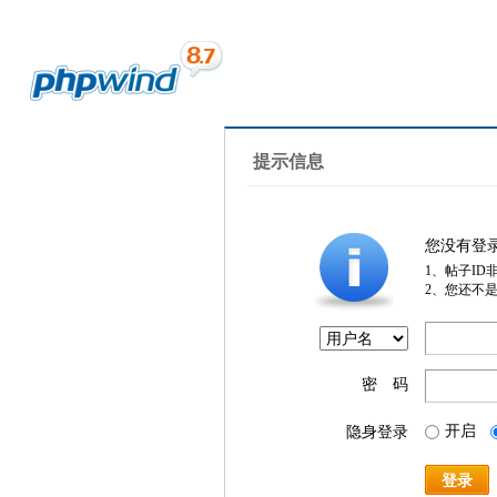
提示信息
您没有登
1、帖子ID
2、您还不
密 码
开启
隐身登录
登录