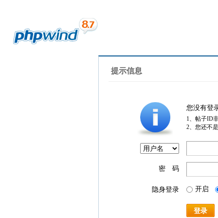
提示信息
您没有登
1、帖子ID
2、您还不
密 码
开启
隐身登录
登录