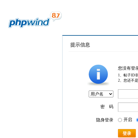
提示信息
您没有登
1、帖子ID
2、您还不
密 码
开启
隐身登录
登录