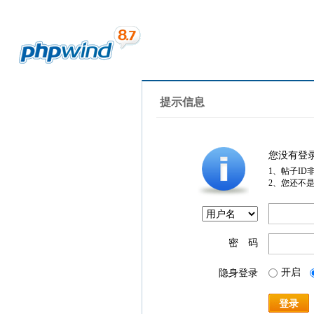
提示信息
您没有登
1、帖子ID
2、您还不
密 码
开启
隐身登录
登录