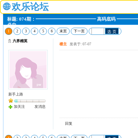
🌐
欢乐论坛
标题: 074期：━━━━━━━━━━━━━ 高码底码 ━━━
必中
1
2
3
4
5
6
末页
下一页
选 页
六界精英
楼主
发表于: 07-07
新手上路
加关注
发消息
回复