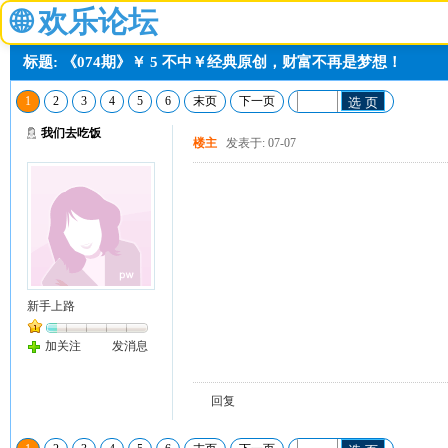
🌐
欢乐论坛
标题: 《074期》￥ 5 不中￥经典原创，财富不再是梦想！
1
2
3
4
5
6
末页
下一页
选 页
我们去吃饭
楼主
发表于: 07-07
新手上路
加关注
发消息
回复