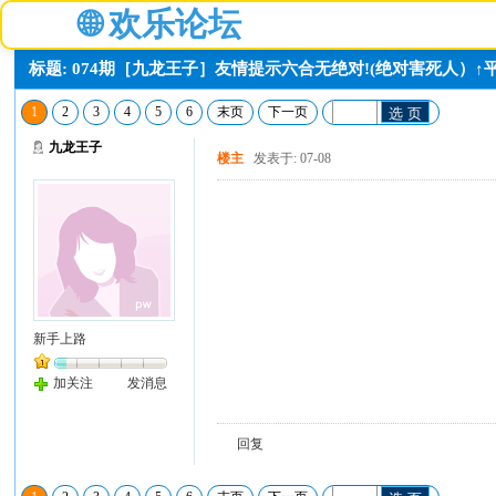
🌐
欢乐论坛
标题: 074期［九龙王子］友情提示六合无绝对!(绝对害死人）↑
1
2
3
4
5
6
末页
下一页
选 页
九龙王子
楼主
发表于: 07-08
新手上路
加关注
发消息
回复