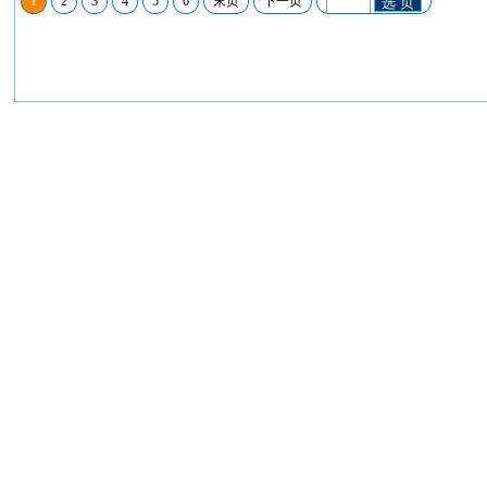
1
2
3
4
5
6
末页
下一页
选 页