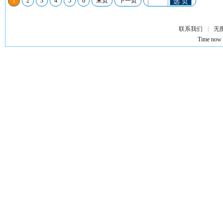
1
2
3
4
5
6
末页
下一页
选 页
联系我们
|
无
Time now 