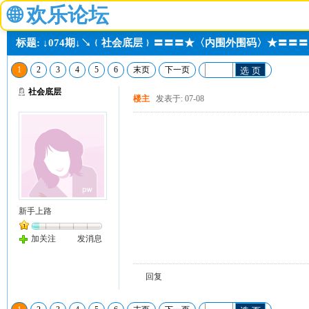
🌐
欢乐论坛
标题: ↓074期↓↘﹛社会底层﹜〓〓〓★〈内围外围码〉★〓〓〓
1
2
3
4
5
6
末页
下一页
选 页
社会底层
楼主
发表于: 07-08
新手上路
加关注
发消息
回复