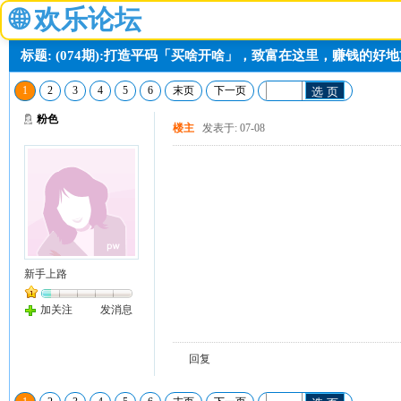
🌐
欢乐论坛
标题: (074期):打造平码「买啥开啥」，致富在这里，赚钱的好
1
2
3
4
5
6
末页
下一页
选 页
粉色
楼主
发表于: 07-08
新手上路
加关注
发消息
回复