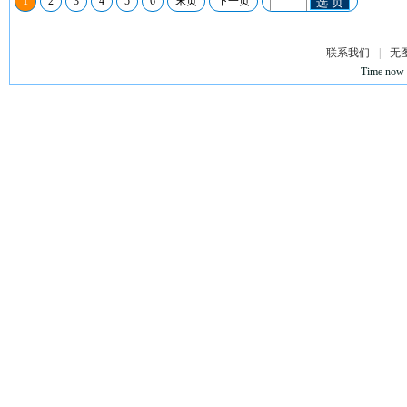
1
2
3
4
5
6
末页
下一页
选 页
联系我们
|
无
Time now 