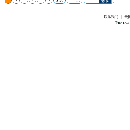
1
2
3
4
5
6
末页
下一页
选 页
联系我们
|
无
Time now 