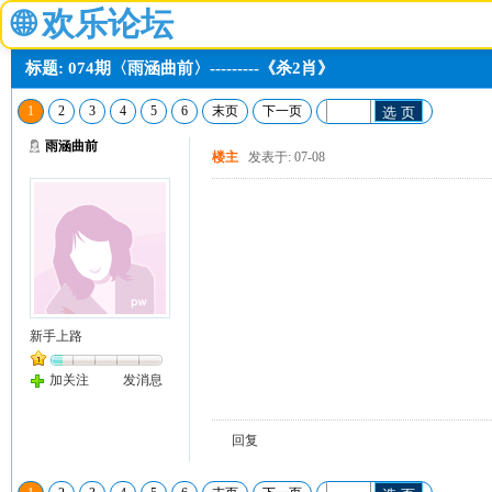
🌐
欢乐论坛
标题: 074期〈雨涵曲前〉---------《杀2肖》
1
2
3
4
5
6
末页
下一页
选 页
雨涵曲前
楼主
发表于: 07-08
新手上路
加关注
发消息
回复