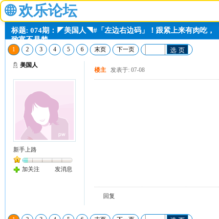
🌐
欢乐论坛
标题: 074期：◤美国人◥#「左边右边码」！跟紧上来有肉吃
致富不是梦
1
2
3
4
5
6
末页
下一页
选 页
美国人
楼主
发表于: 07-08
新手上路
加关注
发消息
回复