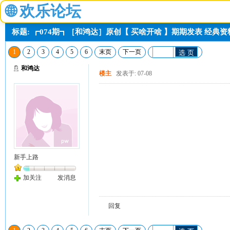
🌐
欢乐论坛
标题: ┏074期┓［和鸿达］原创【 买啥开啥 】期期发表 经典资
1
2
3
4
5
6
末页
下一页
选 页
和鸿达
楼主
发表于: 07-08
新手上路
加关注
发消息
回复