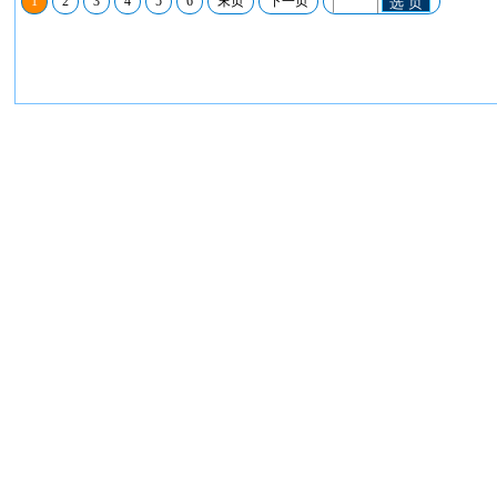
1
2
3
4
5
6
末页
下一页
选 页