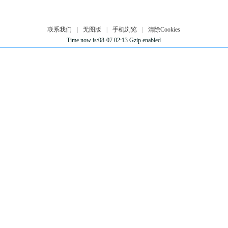
联系我们
|
无图版
|
手机浏览
|
清除Cookies
Time now is:08-07 02:13 Gzip enabled