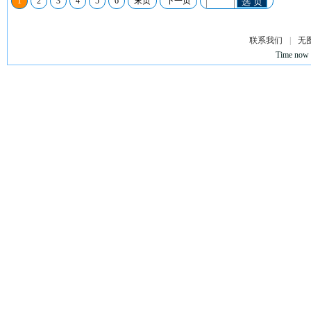
1
2
3
4
5
6
末页
下一页
选 页
联系我们
|
无
Time now 