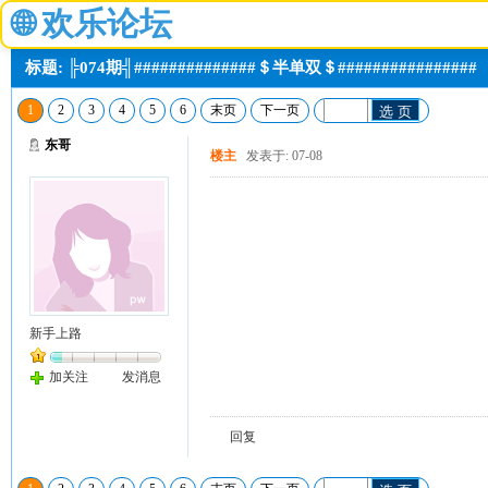
🌐
欢乐论坛
标题: ╠074期╣##############＄半单双＄################
1
2
3
4
5
6
末页
下一页
选 页
东哥
楼主
发表于: 07-08
新手上路
加关注
发消息
回复