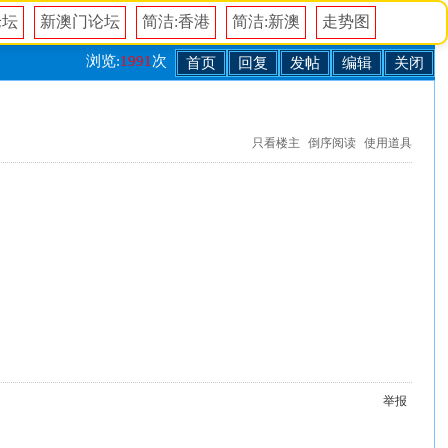
论坛
新澳门论坛
简洁:香港
简洁:新澳
走势图
浏览:
1991
次
首页
回复
发帖
编辑
关闭
只看楼主
倒序阅读
使用道具
举报