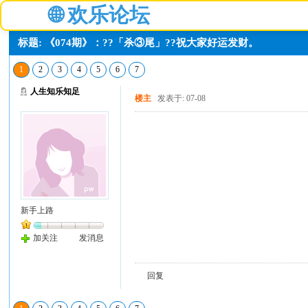
🌐
欢乐论坛
标题: 《074期》：??「杀③尾」??祝大家好运发财。
1
2
3
4
5
6
7
人生知乐知足
楼主
发表于: 07-08
新手上路
加关注
发消息
回复