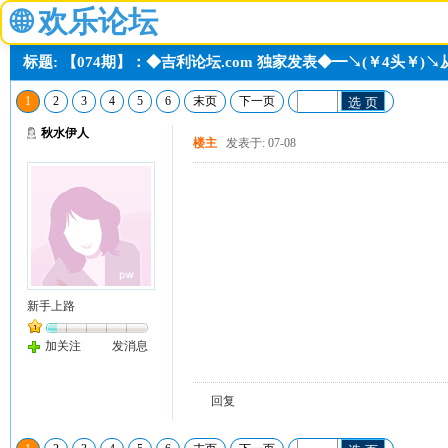
🌐
欢乐论坛
标题: 【074期】：◆吉利论坛.com 独家发表◆━↘(￥4头￥
1
2
3
4
5
6
末页
下一页
选 页
秋水伊人
楼主
发表于: 07-08
新手上路
加关注
发消息
回复