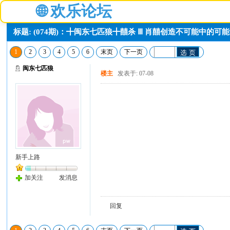
🌐
欢乐论坛
标题: (074期)：╋闽东七匹狼╋囍杀 Ⅲ 肖囍创造不可能中的
1
2
3
4
5
6
末页
下一页
选 页
闽东七匹狼
楼主
发表于: 07-08
新手上路
加关注
发消息
回复