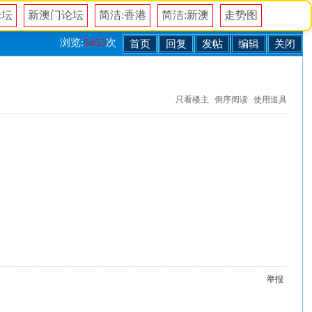
论坛
新澳门论坛
简洁:香港
简洁:新澳
走势图
浏览:
5453
次
首页
回复
发帖
编辑
关闭
只看楼主
倒序阅读
使用道具
举报