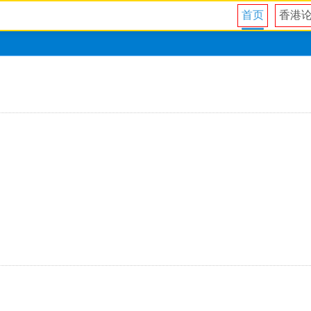
首页
香港