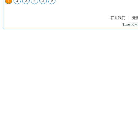
1
2
3
4
5
6
联系我们
|
无
Time now 