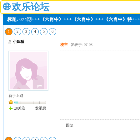
🌐
欢乐论坛
标题: 074期+++《六肖中》+++《六肖中》+++《六肖中》特++
1
2
3
4
5
6
小妖精
楼主
发表于: 07-08
新手上路
加关注
发消息
回复