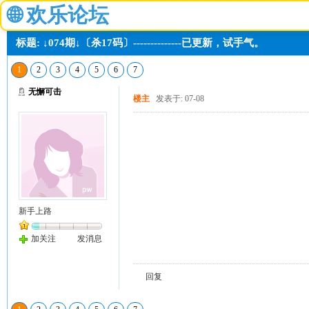
🌐
欢乐论坛
标题: ↓074期↓〔杀17码〕--------------已更新，试手气。
1
2
3
4
5
6
7
无懈可击
楼主
发表于: 07-08
新手上路
加关注
发消息
回复