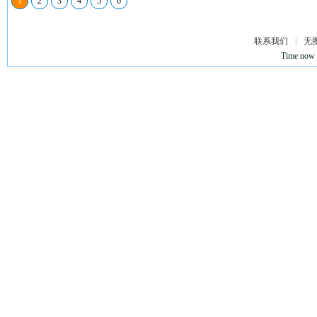
1
2
3
4
5
6
联系我们
|
无
Time now 