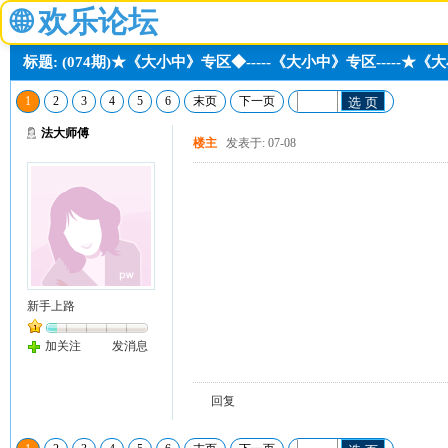
🌐
欢乐论坛
标题: (074期)★《大小中》专区◆-----《大小中》专区-----
1
2
3
4
5
6
末页
下一页
选 页
法大师傅
楼主
发表于: 07-08
新手上路
加关注
发消息
回复