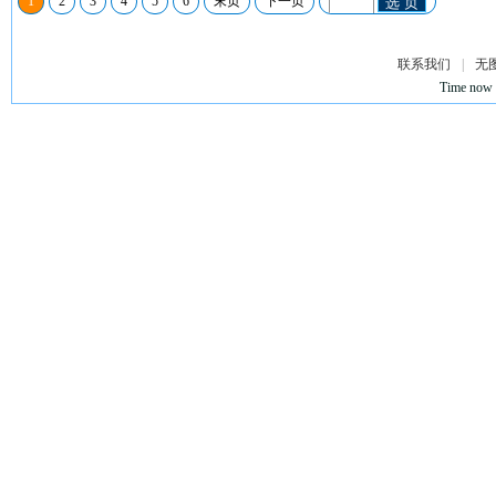
1
2
3
4
5
6
末页
下一页
选 页
联系我们
|
无
Time now 