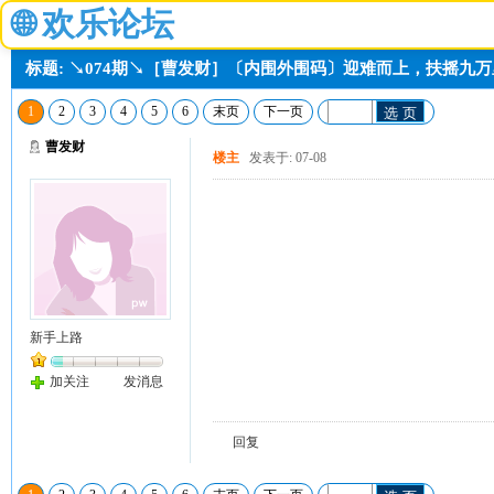
🌐
欢乐论坛
标题: ↘074期↘［曹发财］〔内围外围码〕迎难而上，扶摇九
1
2
3
4
5
6
末页
下一页
选 页
曹发财
楼主
发表于: 07-08
新手上路
加关注
发消息
回复