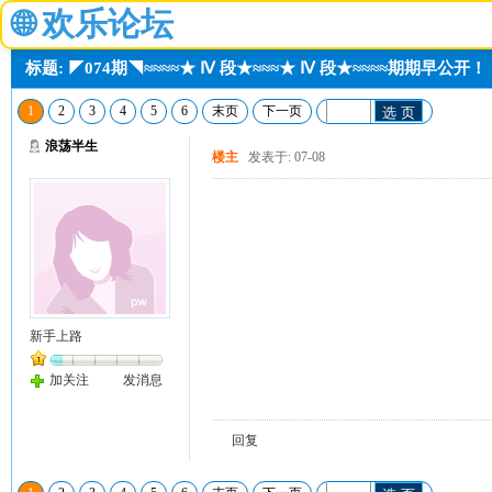
🌐
欢乐论坛
标题: ◤074期◥≈≈≈≈★ Ⅳ 段★≈≈≈★ Ⅳ 段★≈≈≈≈期期早公开！
1
2
3
4
5
6
末页
下一页
选 页
浪荡半生
楼主
发表于: 07-08
新手上路
加关注
发消息
回复