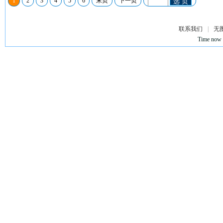
1
2
3
4
5
6
末页
下一页
选 页
联系我们
|
无
Time now 