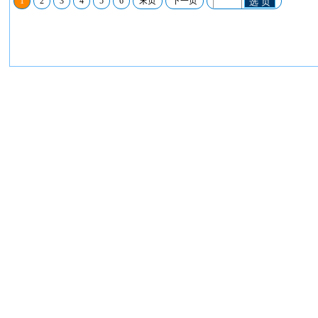
1
2
3
4
5
6
末页
下一页
选 页