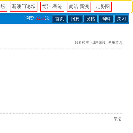
论坛
新澳门论坛
简洁:香港
简洁:新澳
走势图
浏览:
3236
次
首页
回复
发帖
编辑
关闭
只看楼主
倒序阅读
使用道具
举报