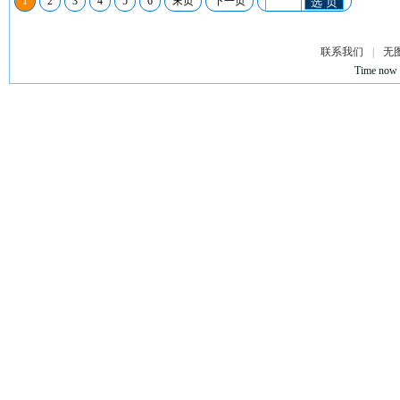
1
2
3
4
5
6
末页
下一页
选 页
联系我们
|
无
Time now 