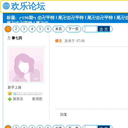
🌐
欢乐论坛
标题: ┏190期┓㊣卍平特 Ⅰ 尾卍㊣卍平特 Ⅰ 尾卍㊣卍平特 Ⅰ 尾卍
尾卍㊣卍平特 Ⅰ 尾卍㊣
1
2
3
4
5
6
末页
下一页
选 页
黎七四
楼主
发表于: 07-08
新手上路
加关注
发消息
回复