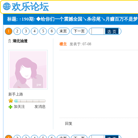
🌐
欢乐论坛
标题: ↑190期↑◆给你们一个震撼全国↘杀④尾↘月赚百万不是
1
2
3
4
5
6
末页
下一页
选 页
湖北油渣
楼主
发表于: 07-08
新手上路
加关注
发消息
回复