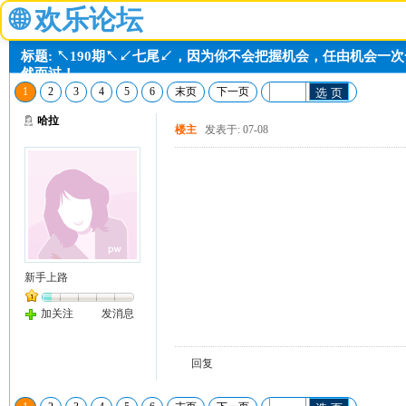
🌐
欢乐论坛
标题: ↖190期↖↙七尾↙，因为你不会把握机会，任由机会一
然而过！
1
2
3
4
5
6
末页
下一页
选 页
哈拉
楼主
发表于: 07-08
新手上路
加关注
发消息
回复