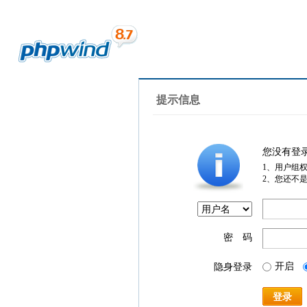
提示信息
您没有登
1、用户组
2、您还不
密 码
开启
隐身登录
登录