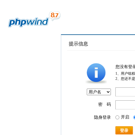
提示信息
您没有登
1、用户组
2、您还不
密 码
开启
隐身登录
登录