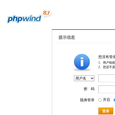
提示信息
您没有登
1、用户组
2、您还不
密 码
开启
隐身登录
登录