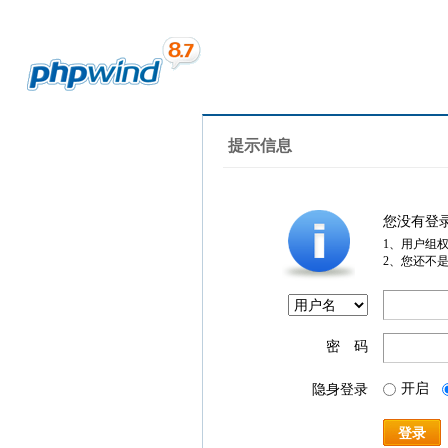
提示信息
您没有登
1、用户组
2、您还不
密 码
开启
隐身登录
登录