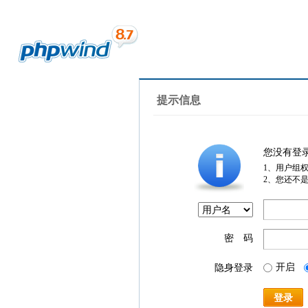
提示信息
您没有登
1、用户组
2、您还不
密 码
开启
隐身登录
登录