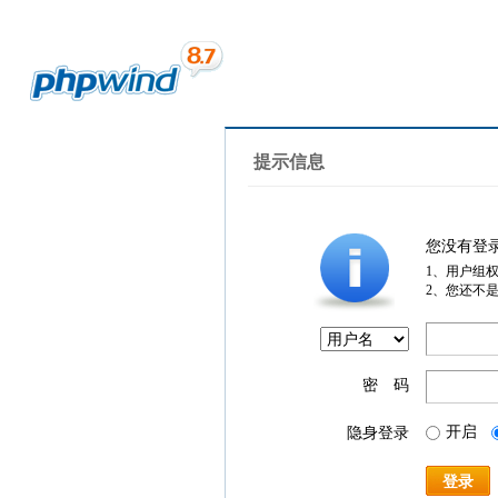
提示信息
您没有登
1、用户组
2、您还不
密 码
开启
隐身登录
登录